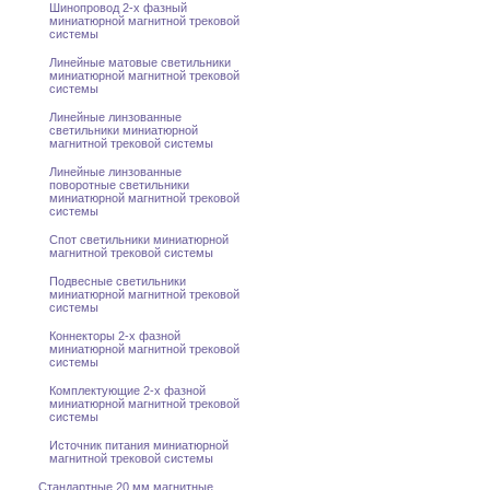
Шинопровод 2-x фазный
миниатюрной магнитной трековой
системы
Линейные матовые светильники
миниатюрной магнитной трековой
системы
Линейные линзованные
светильники миниатюрной
магнитной трековой системы
Линейные линзованные
поворотные светильники
миниатюрной магнитной трековой
системы
Спот светильники миниатюрной
магнитной трековой системы
Подвесные светильники
миниатюрной магнитной трековой
системы
Коннекторы 2-x фазной
миниатюрной магнитной трековой
системы
Комплектующие 2-x фазной
миниатюрной магнитной трековой
системы
Источник питания миниатюрной
магнитной трековой системы
Стандартные 20 мм магнитные