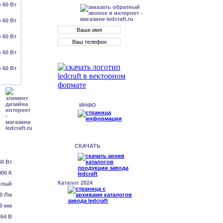
ИНФО
СКАЧАТЬ
60 Вт
000 К
Каталог 2024
елый
0 Лм
0 мм
64 В