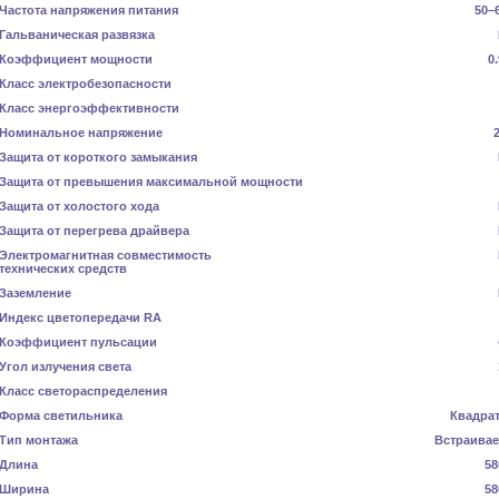
Частота напряжения питания
50–
Гальваническая развязка
Коэффициент мощности
0
Класс электробезопасности
Класс энергоэффективности
Номинальное напряжение
Защита от короткого замыкания
Защита от превышения максимальной мощности
Защита от холостого хода
Защита от перегрева драйвера
Электромагнитная совместимость
технических средств
Заземление
Индекс цветопередачи RA
Коэффициент пульсации
Угол излучения света
Класс светораспределения
Форма светильника
Квадра
Тип монтажа
Встраива
Длина
58
Ширина
58