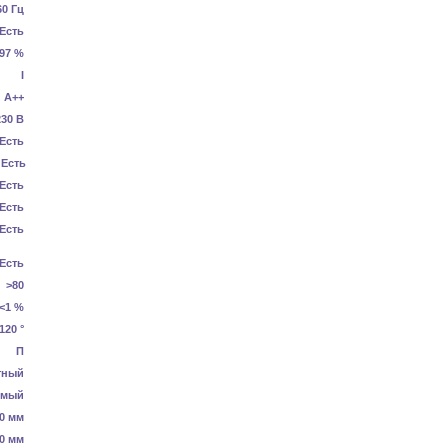
60 Гц
Есть
.97 %
I
А++
230 В
Есть
Есть
Есть
Есть
Есть
Есть
>80
<1 %
120 °
П
тный
емый
0 мм
0 мм