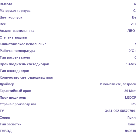
Высота
4
Материал корпуса
С
Цвет корпуса
Б
Вес
2.5
Аналог светильника
ЛВО 
Степень защиты
Климатическое исполнение
Рабочая температура
0°C+
Тип рассеивателя
Производитель светодиодов
SAMS
Тип светодиодов
Количество светодиодных плат
Драйвер
В комплекте, встрое
Гарантийный срок
36 Мес
Производитель
LEDC
Страна производства
Ро
ТУ
3461-002-58570794
Серия
Грил
Тип засветки
Клас
ТНВЭД
940510