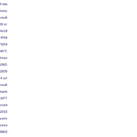
0 мм
таль
елый
00 кг
4x18
IP44
УХЛ4
40°C
Опал
UNG
2835
4 шт
нный
яцев
RAFT
ссия
-2015
ьято
сика
9803